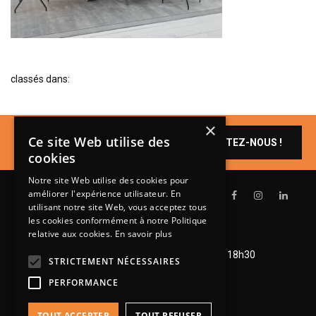
BIBLIOTHÈQUE
TABLE BASSE
FAUTEUILS
classés dans:
CANAPÉS
SALLES À MANGER
×
Un produit vous
CHAISES
Ce site Web utilise des
CONTACTEZ-NOUS !
intéresse ?
cookies
TABLES
Notre site Web utilise des cookies pour
BAHUT
améliorer l'expérience utilisateur. En
LITERIE
utilisant notre site Web, vous acceptez tous
les cookies conformément à notre Politique
CONVERTIBLE
relative aux cookies.
En savoir plus
Lundi de 14h à 18h30
MATELAS
Mardi à vendredi de 9h à 12h et de 14h à 18h30
STRICTEMENT NÉCESSAIRES
Samedi de 9h à 12h et de 14h à 18h
LITS RELEVABLES
PERFORMANCE
CADRES DE LIT
TOUT ACCEPTER
TOUT REFUSER