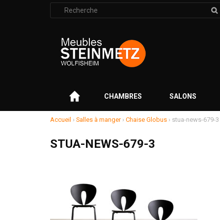
Rechercher
:
–
CHAMBRES
SALONS
Accueil
›
Salles à manger
›
Chaise Globus
›
stua-news-679-3
STUA-NEWS-679-3