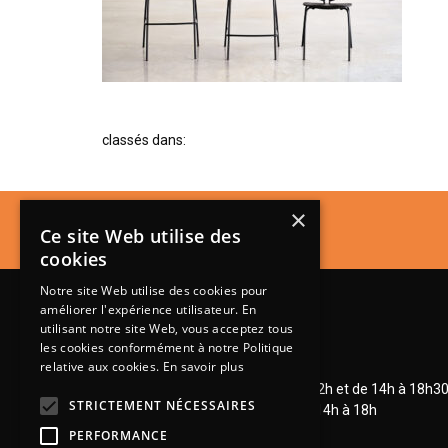
classés dans:
×
Ce site Web utilise des
cookies
Notre site Web utilise des cookies pour
améliorer l'expérience utilisateur. En
utilisant notre site Web, vous acceptez tous
les cookies conformément à notre Politique
relative aux cookies.
En savoir plus
Lundi de 14h à 18h30
Mardi à vendredi de 9h à 12h et de 14h à 18h3
STRICTEMENT NÉCESSAIRES
Samedi de 9h à 12h et de 14h à 18h
PERFORMANCE