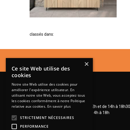
classés dans:
×
Ce site Web utilise des
cookies
Notre site Web utilise des cookies pour
améliorer l'expérience utilisateur. En
utilisant notre site Web, vous acceptez tous
Lundi de 14h à 18h30
les cookies conformément à notre Politique
relative aux cookies.
En savoir plus
Mardi à vendredi de 9h à 12h et de 14h à 18h3
Samedi de 9h à 12h et de 14h à 18h
STRICTEMENT NÉCESSAIRES
PERFORMANCE