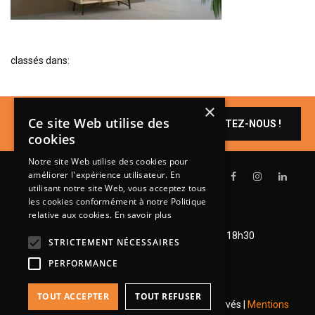
BIBLIOTHÈQUE
TABLE BASSE
classés dans:
FAUTEUILS
CANAPÉS
SALLES À MANGER
×
Un produit vous
Ce site Web utilise des
CONTACTEZ-NOUS !
intéresse ?
CHAISES
cookies
TABLES
Notre site Web utilise des cookies pour
améliorer l'expérience utilisateur. En
BAHUT
utilisant notre site Web, vous acceptez tous
LITERIE
les cookies conformément à notre Politique
relative aux cookies.
En savoir plus
Lundi de 14h à 18h30
CONVERTIBLE
Mardi à vendredi de 9h à 12h et de 14h à 18h30
STRICTEMENT NÉCESSAIRES
Samedi de 9h à 12h et de 14h à 18h
MATELAS
PERFORMANCE
LITS RELEVABLES
TOUT ACCEPTER
TOUT REFUSER
CADRES DE LIT
© 2026 Groupe Steinmetz - Tous droits réservés |
Mentions