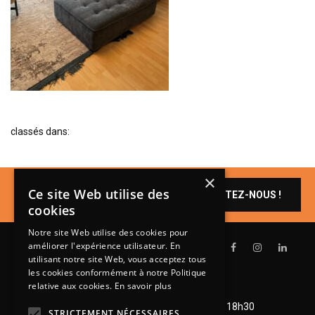
BIBLIOTHÈQUE
TABLE BASSE
FAUTEUILS
CANAPÉS
SALLES À MANGER
classés dans:
CHAISES
TABLES
×
BAHUT
Un produit vous
Ce site Web utilise des
CONTACTEZ-NOUS !
intéresse ?
LITERIE
cookies
CONVERTIBLE
Notre site Web utilise des cookies pour
améliorer l'expérience utilisateur. En
MATELAS
utilisant notre site Web, vous acceptez tous
les cookies conformément à notre Politique
LITS RELEVABLES
relative aux cookies.
En savoir plus
Lundi de 14h à 18h30
CADRES DE LIT
Mardi à vendredi de 9h à 12h et de 14h à 18h30
STRICTEMENT NÉCESSAIRES