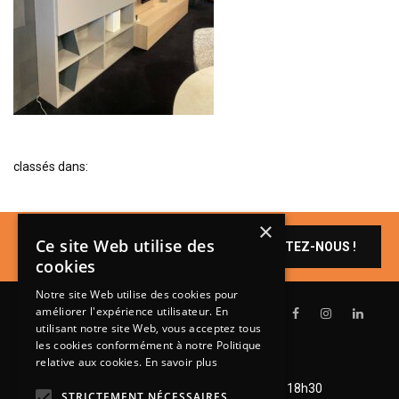
BIBLIOTHÈQUE
TABLE BASSE
FAUTEUILS
CANAPÉS
SALLES À MANGER
classés dans:
CHAISES
TABLES
×
BAHUT
Un produit vous
Ce site Web utilise des
CONTACTEZ-NOUS !
intéresse ?
LITERIE
cookies
CONVERTIBLE
Notre site Web utilise des cookies pour
améliorer l'expérience utilisateur. En
MATELAS
utilisant notre site Web, vous acceptez tous
les cookies conformément à notre Politique
LITS RELEVABLES
relative aux cookies.
En savoir plus
Lundi de 14h à 18h30
CADRES DE LIT
Mardi à vendredi de 9h à 12h et de 14h à 18h30
STRICTEMENT NÉCESSAIRES