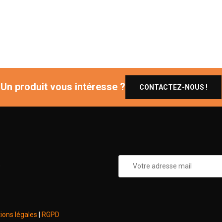
Un produit vous intéresse ?
CONTACTEZ-NOUS !
0
ions légales
|
RGPD