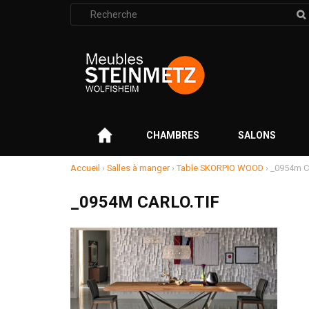
Rechercher
:
–
CHAMBRES
SALONS
Accueil
›
Salles à manger
›
Table SKORPIO WOOD
›
_0954m C
_0954M CARLO.TIF