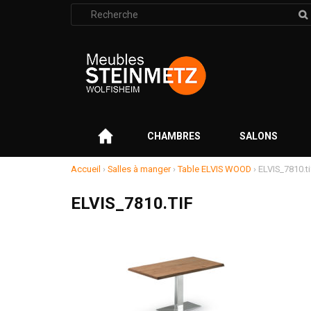
Rechercher
:
–
CHAMBRES
SALONS
Accueil
›
Salles à manger
›
Table ELVIS WOOD
›
ELVIS_7810.ti
ELVIS_7810.TIF