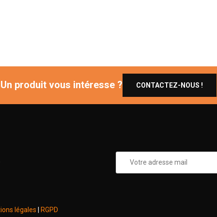
Un produit vous intéresse ?
CONTACTEZ-NOUS !
0
ions légales
|
RGPD