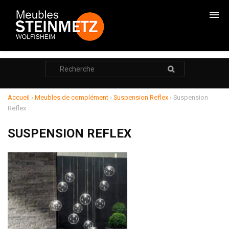
CHAMBRES
Rechercher
:
CADRES DE LITS
ARMOIRES
Accueil
›
Meubles de complément
›
Suspension Reflex
›
Suspension
Reflex
COMMODES
SUSPENSION REFLEX
CHEVETS
RANGEMENTS
SALONS
RELAXATION
MEUBLE TV
POUF