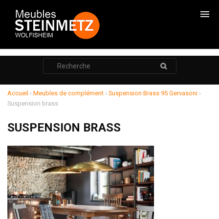
CHAMBRES
Rechercher
:
CADRES DE LITS
ARMOIRES
Accueil
›
Meubles de complément
›
Suspension Brass 95 Gervasoni
›
Suspension brass
COMMODES
SUSPENSION BRASS
CHEVETS
RANGEMENTS
SALONS
RELAXATION
MEUBLE TV
POUF