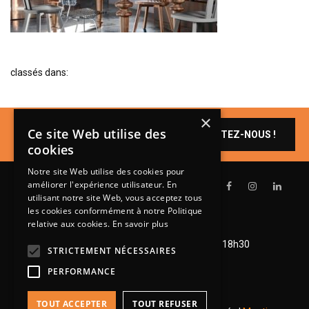
BIBLIOTHÈQUE
TABLE BASSE
FAUTEUILS
classés dans:
CANAPÉS
SALLES À MANGER
×
Un produit vous
CHAISES
Ce site Web utilise des
CONTACTEZ-NOUS !
intéresse ?
cookies
TABLES
Notre site Web utilise des cookies pour
BAHUT
améliorer l'expérience utilisateur. En
LITERIE
utilisant notre site Web, vous acceptez tous
les cookies conformément à notre Politique
CONVERTIBLE
relative aux cookies.
En savoir plus
Lundi de 14h à 18h30
Mardi à vendredi de 9h à 12h et de 14h à 18h30
MATELAS
STRICTEMENT NÉCESSAIRES
Samedi de 9h à 12h et de 14h à 18h
PERFORMANCE
LITS RELEVABLES
CADRES DE LIT
TOUT ACCEPTER
TOUT REFUSER