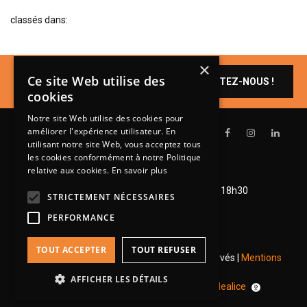
BIBLIOTHÈQUE
classés dans:
TABLE BASSE
FAUTEUILS
×
Un produit vous
Ce site Web utilise des
CONTACTEZ-NOUS !
intéresse ?
CANAPÉS
cookies
SALLES À MANGER
Notre site Web utilise des cookies pour
CHAISES
améliorer l'expérience utilisateur. En
utilisant notre site Web, vous acceptez tous
TABLES
les cookies conformément à notre Politique
relative aux cookies.
En savoir plus
Lundi de 14h à 18h30
BAHUT
Mardi à vendredi de 9h à 12h et de 14h à 18h30
LITERIE
STRICTEMENT NÉCESSAIRES
Samedi de 9h à 12h et de 14h à 18h
PERFORMANCE
CONVERTIBLE
MATELAS
TOUT ACCEPTER
TOUT REFUSER
© 2026 Groupe Steinmetz - Tous droits réservés |
Mentions
LITS RELEVABLES
légales
|
RGPD
AFFICHER LES DÉTAILS
Une réalisation
pour
Idealice
CADRES DE LIT