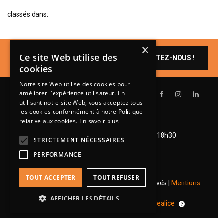
BIBLIOTHÈQUE
classés dans:
TABLE BASSE
FAUTEUILS
×
Un produit vous
Ce site Web utilise des
CONTACTEZ-NOUS !
intéresse ?
CANAPÉS
cookies
SALLES À MANGER
Notre site Web utilise des cookies pour
CHAISES
améliorer l'expérience utilisateur. En
utilisant notre site Web, vous acceptez tous
TABLES
les cookies conformément à notre Politique
relative aux cookies.
En savoir plus
Lundi de 14h à 18h30
BAHUT
Mardi à vendredi de 9h à 12h et de 14h à 18h30
LITERIE
STRICTEMENT NÉCESSAIRES
Samedi de 9h à 12h et de 14h à 18h
PERFORMANCE
CONVERTIBLE
MATELAS
TOUT ACCEPTER
TOUT REFUSER
© 2026 Groupe Steinmetz - Tous droits réservés |
Mentions
LITS RELEVABLES
légales
|
RGPD
AFFICHER LES DÉTAILS
Une réalisation
pour
Idealice
CADRES DE LIT