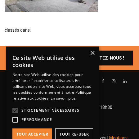
BIBLIOTHÈQUE
TABLE BASSE
FAUTEUILS
classés dans:
CANAPÉS
SALLES À MANGER
×
Un produit vous
Ce site Web utilise des
CONTACTEZ-NOUS !
CHAISES
intéresse ?
cookies
TABLES
Notre site Web utilise des cookies pour
améliorer l'expérience utilisateur. En
BAHUT
utilisant notre site Web, vous acceptez tous
LITERIE
les cookies conformément à notre Politique
relative aux cookies.
En savoir plus
CONVERTIBLE
Lundi de 14h à 18h30
Mardi à vendredi de 9h à 12h et de 14h à 18h30
STRICTEMENT NÉCESSAIRES
MATELAS
Samedi de 9h à 12h et de 14h à 18h
PERFORMANCE
LITS RELEVABLES
CADRES DE LIT
TOUT ACCEPTER
TOUT REFUSER
© 2026 Groupe Steinmetz - Tous droits réservés |
Mentions