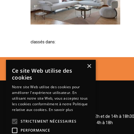
classés dans:
×
Ce site Web utilise des
cookies
Notre site Web utilise des cookies pour
améliorer l'expérience utilisateur. En
utilisant notre site Web, vous acceptez tous
les cookies conformément à notre Politique
relative aux cookies.
En savoir plus
Lundi de 14h à 18h30
Mardi à vendredi de 9h à 12h et de 14h à 18h3
STRICTEMENT NÉCESSAIRES
Samedi de 9h à 12h et de 14h à 18h
PERFORMANCE