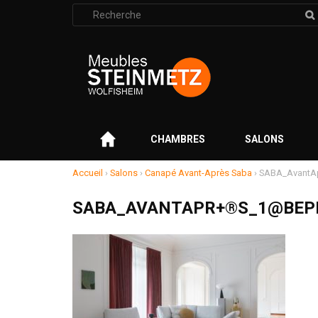
Rechercher
:
–
CHAMBRES
SALONS
Accueil
›
Salons
›
Canapé Avant-Après Saba
›
SABA_AvantA
SABA_AVANTAPR+®S_1@BEP