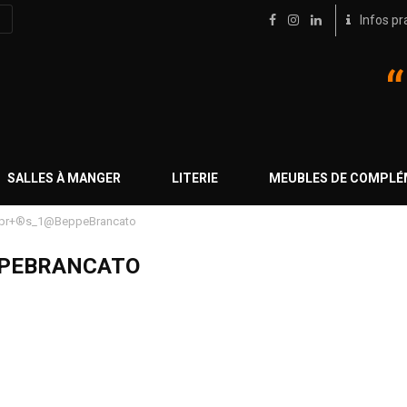
Infos pr
SALLES À MANGER
LITERIE
MEUBLES DE COMPL
pr+®s_1@BeppeBrancato
PEBRANCATO