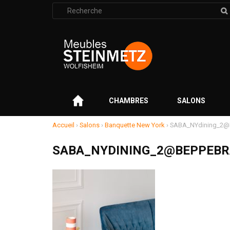
Rechercher
:
–
CHAMBRES
SALONS
Accueil
›
Salons
›
Banquette New York
›
SABA_NYdining_2@
SABA_NYDINING_2@BEPPEB