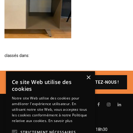
BIBLIOTHÈQUE
TABLE BASSE
FAUTEUILS
CANAPÉS
SALLES À MANGER
classés dans:
CHAISES
TABLES
×
BAHUT
Un produit vous
Ce site Web utilise des
CONTACTEZ-NOUS !
intéresse ?
LITERIE
cookies
CONVERTIBLE
Notre site Web utilise des cookies pour
améliorer l'expérience utilisateur. En
MATELAS
utilisant notre site Web, vous acceptez tous
les cookies conformément à notre Politique
LITS RELEVABLES
relative aux cookies.
En savoir plus
Lundi de 14h à 18h30
CADRES DE LIT
Mardi à vendredi de 9h à 12h et de 14h à 18h30
STRICTEMENT NÉCESSAIRES