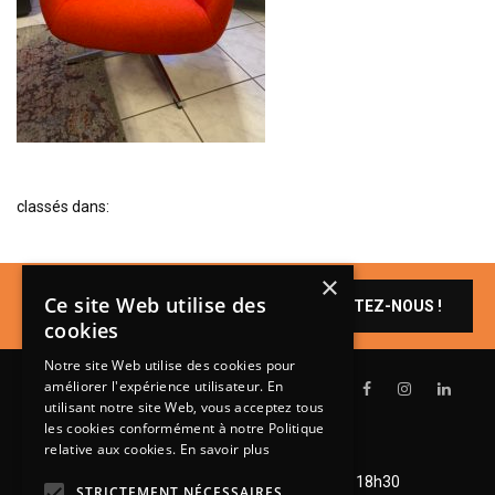
BIBLIOTHÈQUE
TABLE BASSE
FAUTEUILS
CANAPÉS
SALLES À MANGER
classés dans:
CHAISES
TABLES
×
BAHUT
Un produit vous
Ce site Web utilise des
CONTACTEZ-NOUS !
intéresse ?
LITERIE
cookies
CONVERTIBLE
Notre site Web utilise des cookies pour
améliorer l'expérience utilisateur. En
MATELAS
utilisant notre site Web, vous acceptez tous
les cookies conformément à notre Politique
LITS RELEVABLES
relative aux cookies.
En savoir plus
Lundi de 14h à 18h30
CADRES DE LIT
Mardi à vendredi de 9h à 12h et de 14h à 18h30
STRICTEMENT NÉCESSAIRES