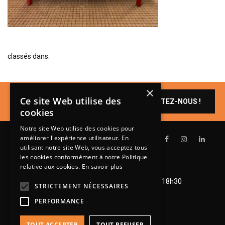
BIBLIOTHÈQUE
TABLE BASSE
FAUTEUILS
classés dans:
CANAPÉS
SALLES À MANGER
×
Un produit vous
CHAISES
Ce site Web utilise des
CONTACTEZ-NOUS !
intéresse ?
cookies
TABLES
Notre site Web utilise des cookies pour
BAHUT
améliorer l'expérience utilisateur. En
LITERIE
utilisant notre site Web, vous acceptez tous
les cookies conformément à notre Politique
CONVERTIBLE
relative aux cookies.
En savoir plus
Lundi de 14h à 18h30
MATELAS
Mardi à vendredi de 9h à 12h et de 14h à 18h30
STRICTEMENT NÉCESSAIRES
Samedi de 9h à 12h et de 14h à 18h
LITS RELEVABLES
PERFORMANCE
CADRES DE LIT
TOUT ACCEPTER
TOUT REFUSER