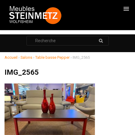
CHAMBRES
Rechercher
:
CADRES DE LITS
ARMOIRES
Accueil
›
Salons
›
Table basse Pepper
›
IMG_2565
COMMODES
IMG_2565
CHEVETS
RANGEMENTS
SALONS
RELAXATION
MEUBLE TV
POUF