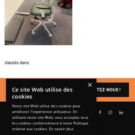
BIBLIOTHÈQUE
TABLE BASSE
FAUTEUILS
CANAPÉS
SALLES À MANGER
CHAISES
classés dans:
TABLES
BAHUT
×
Un produit vous
LITERIE
Ce site Web utilise des
CONTACTEZ-NOUS !
intéresse ?
cookies
CONVERTIBLE
Notre site Web utilise des cookies pour
MATELAS
améliorer l'expérience utilisateur. En
utilisant notre site Web, vous acceptez tous
LITS RELEVABLES
les cookies conformément à notre Politique
relative aux cookies.
En savoir plus
CADRES DE LIT
Lundi de 14h à 18h30