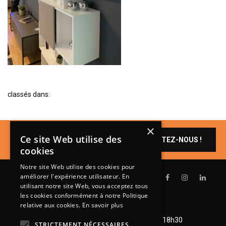
BIBLIOTHÈQUE
TABLE BASSE
FAUTEUILS
CANAPÉS
SALLES À MANGER
classés dans:
CHAISES
TABLES
×
BAHUT
Un produit vous
Ce site Web utilise des
CONTACTEZ-NOUS !
intéresse ?
LITERIE
cookies
CONVERTIBLE
Notre site Web utilise des cookies pour
améliorer l'expérience utilisateur. En
MATELAS
utilisant notre site Web, vous acceptez tous
les cookies conformément à notre Politique
LITS RELEVABLES
relative aux cookies.
En savoir plus
Lundi de 14h à 18h30
CADRES DE LIT
Mardi à vendredi de 9h à 12h et de 14h à 18h30
STRICTEMENT NÉCESSAIRES