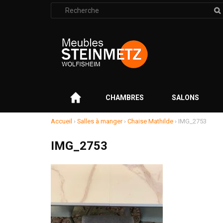
Rechercher
:
–
CHAMBRES
SALONS
Accueil
›
Salles à manger
›
Chaise Mathilde
›
IMG_2753
IMG_2753