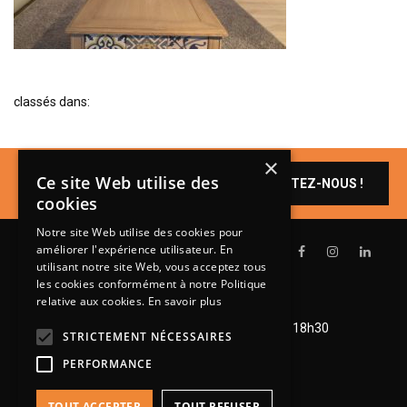
BIBLIOTHÈQUE
TABLE BASSE
FAUTEUILS
classés dans:
CANAPÉS
SALLES À MANGER
×
Un produit vous
CHAISES
Ce site Web utilise des
CONTACTEZ-NOUS !
intéresse ?
cookies
TABLES
Notre site Web utilise des cookies pour
BAHUT
améliorer l'expérience utilisateur. En
LITERIE
utilisant notre site Web, vous acceptez tous
les cookies conformément à notre Politique
CONVERTIBLE
relative aux cookies.
En savoir plus
Lundi de 14h à 18h30
MATELAS
Mardi à vendredi de 9h à 12h et de 14h à 18h30
STRICTEMENT NÉCESSAIRES
Samedi de 9h à 12h et de 14h à 18h
LITS RELEVABLES
PERFORMANCE
CADRES DE LIT
TOUT ACCEPTER
TOUT REFUSER