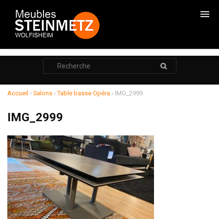
CHAMBRES
Rechercher
:
CADRES DE LITS
ARMOIRES
Accueil
›
Salons
›
Table basse Opéra
›
IMG_2999
COMMODES
IMG_2999
CHEVETS
RANGEMENTS
SALONS
RELAXATION
MEUBLE TV
POUF