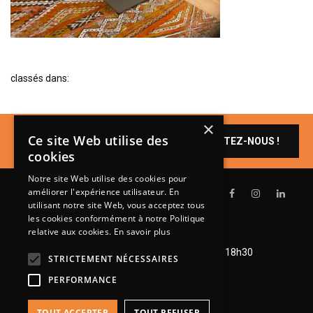
BIBLIOTHÈQUE
TABLE BASSE
FAUTEUILS
classés dans:
CANAPÉS
SALLES À MANGER
×
Un produit vous
CHAISES
Ce site Web utilise des
CONTACTEZ-NOUS !
intéresse ?
cookies
TABLES
Notre site Web utilise des cookies pour
BAHUT
améliorer l'expérience utilisateur. En
LITERIE
utilisant notre site Web, vous acceptez tous
les cookies conformément à notre Politique
CONVERTIBLE
relative aux cookies.
En savoir plus
Lundi de 14h à 18h30
MATELAS
Mardi à vendredi de 9h à 12h et de 14h à 18h30
STRICTEMENT NÉCESSAIRES
Samedi de 9h à 12h et de 14h à 18h
LITS RELEVABLES
PERFORMANCE
CADRES DE LIT
TOUT ACCEPTER
TOUT REFUSER