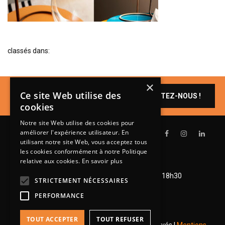
BIBLIOTHÈQUE
TABLE BASSE
FAUTEUILS
classés dans:
CANAPÉS
SALLES À MANGER
×
Un produit vous
Ce site Web utilise des
CHAISES
CONTACTEZ-NOUS !
intéresse ?
cookies
TABLES
Notre site Web utilise des cookies pour
BAHUT
améliorer l'expérience utilisateur. En
utilisant notre site Web, vous acceptez tous
LITERIE
les cookies conformément à notre Politique
relative aux cookies.
En savoir plus
CONVERTIBLE
Lundi de 14h à 18h30
Mardi à vendredi de 9h à 12h et de 14h à 18h30
MATELAS
STRICTEMENT NÉCESSAIRES
Samedi de 9h à 12h et de 14h à 18h
PERFORMANCE
LITS RELEVABLES
CADRES DE LIT
TOUT ACCEPTER
TOUT REFUSER
© 2026 Groupe Steinmetz - Tous droits réservés |
Mentions