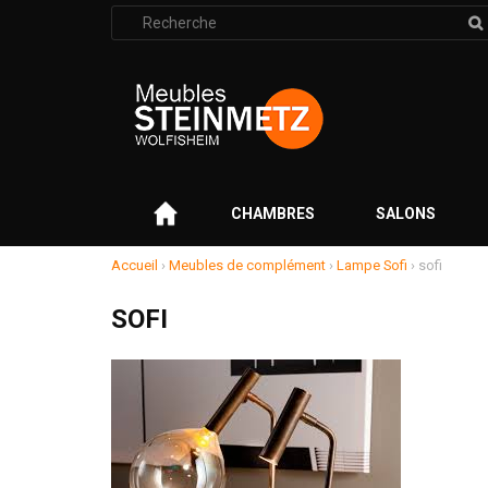
Rechercher
:
–
CHAMBRES
SALONS
Accueil
›
Meubles de complément
›
Lampe Sofi
›
sofi
SOFI