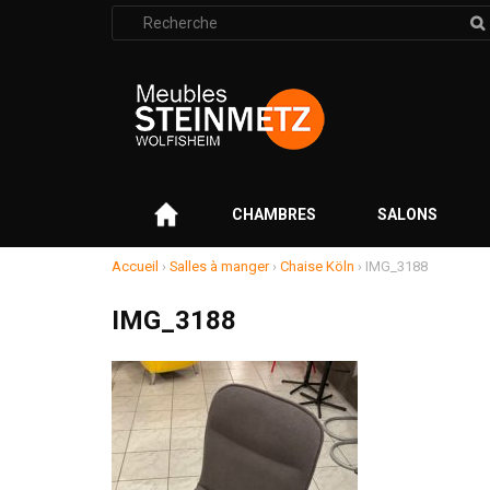
Rechercher
:
–
CHAMBRES
SALONS
Accueil
›
Salles à manger
›
Chaise Köln
›
IMG_3188
IMG_3188