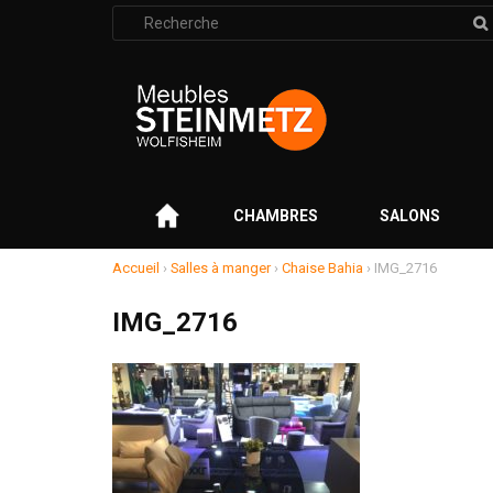
Rechercher
:
–
CHAMBRES
SALONS
Accueil
›
Salles à manger
›
Chaise Bahia
›
IMG_2716
IMG_2716