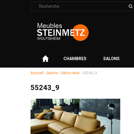
Rechercher
:
–
CHAMBRES
SALONS
Accueil
›
Salons
›
Salon relax
›
55243_9
55243_9