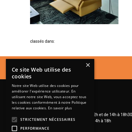
classés dans:
×
Ce site Web utilise des
cookies
Notre site Web utilise des cookies pour
améliorer l'expérience utilisateur. En
utilisant notre site Web, vous acceptez tous
les cookies conformément à notre Politique
relative aux cookies.
En savoir plus
Lundi de 14h à 18h30
Mardi à vendredi de 9h à 12h et de 14h à 18h3
STRICTEMENT NÉCESSAIRES
Samedi de 9h à 12h et de 14h à 18h
PERFORMANCE