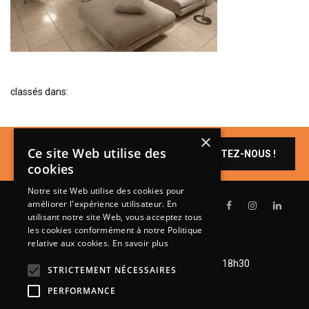
BIBLIOTHÈQUE
TABLE BASSE
FAUTEUILS
CANAPÉS
classés dans:
SALLES À MANGER
CHAISES
×
Un produit vous
Ce site Web utilise des
CONTACTEZ-NOUS !
TABLES
intéresse ?
cookies
BAHUT
Notre site Web utilise des cookies pour
LITERIE
améliorer l'expérience utilisateur. En
utilisant notre site Web, vous acceptez tous
CONVERTIBLE
les cookies conformément à notre Politique
relative aux cookies.
En savoir plus
MATELAS
Lundi de 14h à 18h30
Mardi à vendredi de 9h à 12h et de 14h à 18h30
STRICTEMENT NÉCESSAIRES
LITS RELEVABLES
Samedi de 9h à 12h et de 14h à 18h
PERFORMANCE
CADRES DE LIT