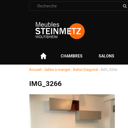
Rechercher
:
–
CHAMBRES
SALONS
Accueil
›
Salles à manger
›
Bahut Diagonal
›
IMG_3266
IMG_3266