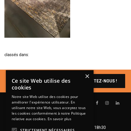
BIBLIOTHÈQUE
TABLE BASSE
FAUTEUILS
CANAPÉS
SALLES À MANGER
classés dans:
CHAISES
TABLES
×
BAHUT
Un produit vous
Ce site Web utilise des
CONTACTEZ-NOUS !
intéresse ?
LITERIE
cookies
CONVERTIBLE
Notre site Web utilise des cookies pour
améliorer l'expérience utilisateur. En
MATELAS
utilisant notre site Web, vous acceptez tous
les cookies conformément à notre Politique
LITS RELEVABLES
relative aux cookies.
En savoir plus
Lundi de 14h à 18h30
CADRES DE LIT
Mardi à vendredi de 9h à 12h et de 14h à 18h30
STRICTEMENT NÉCESSAIRES