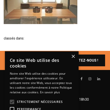
BIBLIOTHÈQUE
TABLE BASSE
FAUTEUILS
CANAPÉS
SALLES À MANGER
classés dans:
CHAISES
×
TABLES
Un produit vous
Ce site Web utilise des
CONTACTEZ-NOUS !
intéresse ?
BAHUT
cookies
LITERIE
Notre site Web utilise des cookies pour
améliorer l'expérience utilisateur. En
CONVERTIBLE
utilisant notre site Web, vous acceptez tous
les cookies conformément à notre Politique
MATELAS
relative aux cookies.
En savoir plus
Lundi de 14h à 18h30
LITS RELEVABLES
Mardi à vendredi de 9h à 12h et de 14h à 18h30
STRICTEMENT NÉCESSAIRES
Samedi de 9h à 12h et de 14h à 18h
CADRES DE LIT
PERFORMANCE