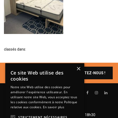
BIBLIOTHÈQUE
TABLE BASSE
FAUTEUILS
CANAPÉS
SALLES À MANGER
classés dans:
CHAISES
TABLES
×
BAHUT
Un produit vous
Ce site Web utilise des
CONTACTEZ-NOUS !
intéresse ?
LITERIE
cookies
CONVERTIBLE
Notre site Web utilise des cookies pour
améliorer l'expérience utilisateur. En
MATELAS
utilisant notre site Web, vous acceptez tous
les cookies conformément à notre Politique
LITS RELEVABLES
relative aux cookies.
En savoir plus
Lundi de 14h à 18h30
CADRES DE LIT
Mardi à vendredi de 9h à 12h et de 14h à 18h30
STRICTEMENT NÉCESSAIRES