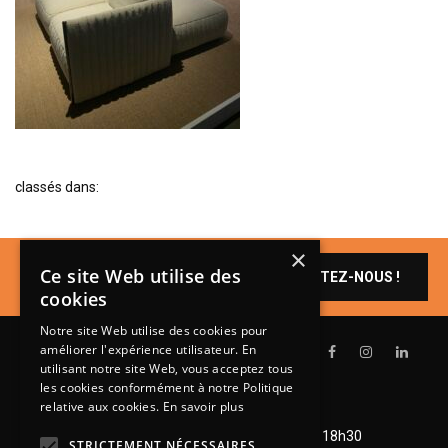
BIBLIOTHÈQUE
TABLE BASSE
FAUTEUILS
CANAPÉS
SALLES À MANGER
classés dans:
CHAISES
TABLES
×
BAHUT
Un produit vous
Ce site Web utilise des
CONTACTEZ-NOUS !
intéresse ?
LITERIE
cookies
CONVERTIBLE
Notre site Web utilise des cookies pour
améliorer l'expérience utilisateur. En
MATELAS
utilisant notre site Web, vous acceptez tous
les cookies conformément à notre Politique
LITS RELEVABLES
relative aux cookies.
En savoir plus
Lundi de 14h à 18h30
CADRES DE LIT
Mardi à vendredi de 9h à 12h et de 14h à 18h30
STRICTEMENT NÉCESSAIRES