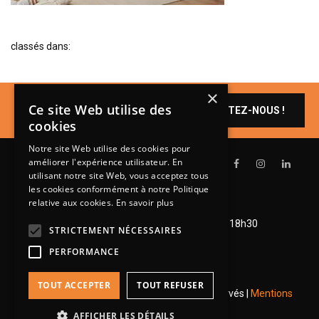
BIBLIOTHÈQUE
TABLE BASSE
classés dans:
FAUTEUILS
CANAPÉS
×
Un produit vous
Ce site Web utilise des
SALLES À MANGER
CONTACTEZ-NOUS !
intéresse ?
cookies
CHAISES
Notre site Web utilise des cookies pour
TABLES
améliorer l'expérience utilisateur. En
utilisant notre site Web, vous acceptez tous
BAHUT
les cookies conformément à notre Politique
relative aux cookies.
En savoir plus
LITERIE
Lundi de 14h à 18h30
Mardi à vendredi de 9h à 12h et de 14h à 18h30
CONVERTIBLE
STRICTEMENT NÉCESSAIRES
Samedi de 9h à 12h et de 14h à 18h
PERFORMANCE
MATELAS
LITS RELEVABLES
TOUT ACCEPTER
TOUT REFUSER
© 2026 Groupe Steinmetz - Tous droits réservés |
Mentions
CADRES DE LIT
légales
|
RGPD
AFFICHER LES DÉTAILS