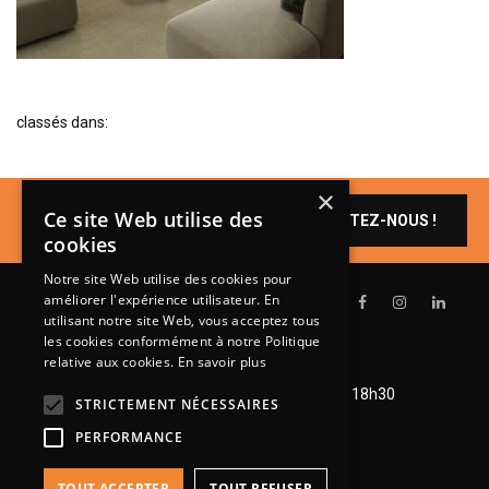
BIBLIOTHÈQUE
TABLE BASSE
FAUTEUILS
classés dans:
CANAPÉS
SALLES À MANGER
×
Un produit vous
CHAISES
Ce site Web utilise des
CONTACTEZ-NOUS !
intéresse ?
cookies
TABLES
Notre site Web utilise des cookies pour
BAHUT
améliorer l'expérience utilisateur. En
LITERIE
utilisant notre site Web, vous acceptez tous
les cookies conformément à notre Politique
CONVERTIBLE
relative aux cookies.
En savoir plus
Lundi de 14h à 18h30
MATELAS
Mardi à vendredi de 9h à 12h et de 14h à 18h30
STRICTEMENT NÉCESSAIRES
Samedi de 9h à 12h et de 14h à 18h
LITS RELEVABLES
PERFORMANCE
CADRES DE LIT
TOUT ACCEPTER
TOUT REFUSER