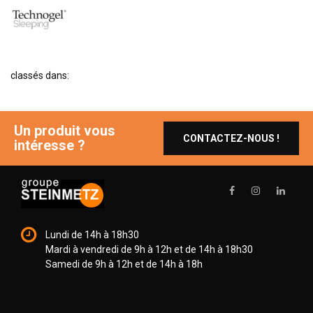
BIBLIOTHÈQUE
TABLE BASSE
FAUTEUILS
classés dans:
CANAPÉS
SALLES À MANGER
Un produit vous
CHAISES
CONTACTEZ-NOUS !
intéresse ?
TABLES
BAHUT
LITERIE
CONVERTIBLE
Lundi de 14h à 18h30
Mardi à vendredi de 9h à 12h et de 14h à 18h30
MATELAS
Samedi de 9h à 12h et de 14h à 18h
LITS RELEVABLES
CADRES DE LIT