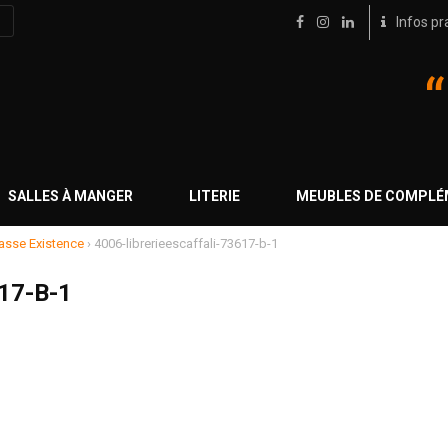
Infos pr
SALLES À MANGER
LITERIE
MEUBLES DE COMPL
asse Existence
›
4006-librerieescaffali-73617-b-1
17-B-1