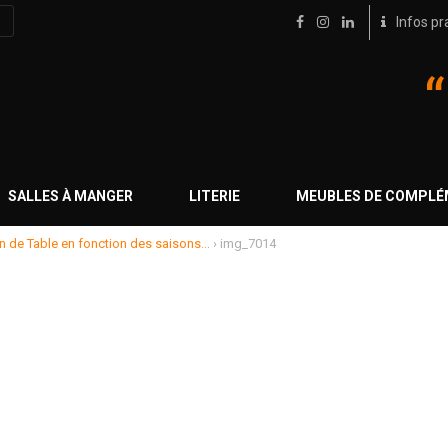
Infos pr
SALLES À MANGER
LITERIE
MEUBLES DE COMPL
n de Table en fonction des saisons…
›
img_7014