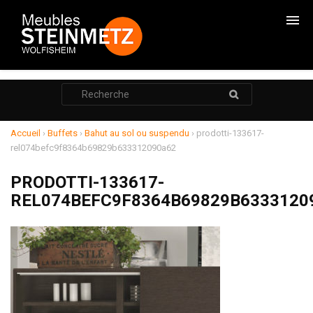
CHAMBRES
Rechercher
:
CADRES DE LITS
ARMOIRES
Accueil
›
Buffets
›
Bahut au sol ou suspendu
›
prodotti-133617-
rel074befc9f8364b69829b633312090a62
COMMODES
PRODOTTI-133617-
CHEVETS
REL074BEFC9F8364B69829B6333120
RANGEMENTS
SALONS
RELAXATION
MEUBLE TV
POUF