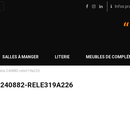
Infos pr
SALLES À MANGER
LITERIE
MEUBLES DE COMPL
alia-240882-rele319a226
-240882-RELE319A226