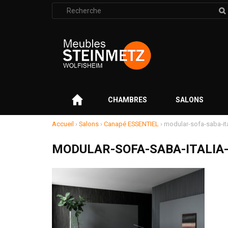
Rechercher
:
–
CHAMBRES
SALONS
Accueil
›
Salons
›
Canapé ESSENTIEL
›
modular-sofa-saba-it
MODULAR-SOFA-SABA-ITALIA