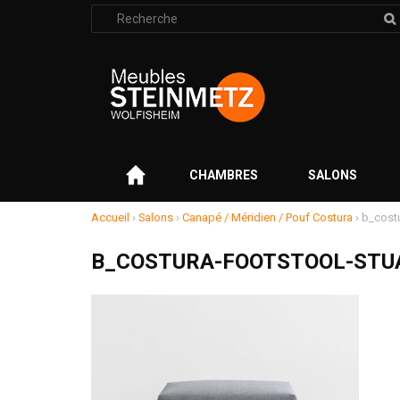
Rechercher
:
–
CHAMBRES
SALONS
Accueil
›
Salons
›
Canapé / Méridien / Pouf Costura
›
b_costu
B_COSTURA-FOOTSTOOL-STUA