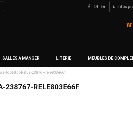
Infos pr
SALLES À MANGER
LITERIE
MEUBLES DE COMPL
ra-footstool-stua-238767-rele803e66f
-238767-RELE803E66F