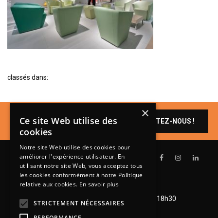
BIBLIOTHÈQUE
TABLE BASSE
FAUTEUILS
CANAPÉS
SALLES À MANGER
classés dans:
CHAISES
TABLES
×
Un produit vous
Ce site Web utilise des
CONTACTEZ-NOUS !
intéresse ?
BAHUT
cookies
LITERIE
Notre site Web utilise des cookies pour
améliorer l'expérience utilisateur. En
CONVERTIBLE
utilisant notre site Web, vous acceptez tous
MATELAS
les cookies conformément à notre Politique
relative aux cookies.
En savoir plus
Lundi de 14h à 18h30
LITS RELEVABLES
Mardi à vendredi de 9h à 12h et de 14h à 18h30
STRICTEMENT NÉCESSAIRES
Samedi de 9h à 12h et de 14h à 18h
CADRES DE LIT
PERFORMANCE