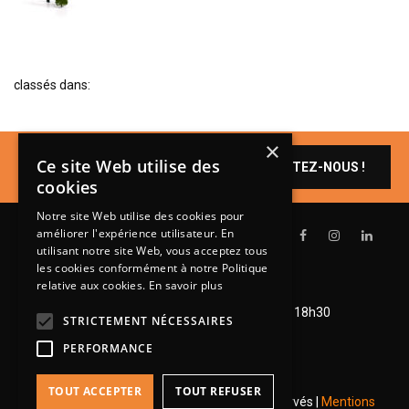
BIBLIOTHÈQUE
TABLE BASSE
FAUTEUILS
classés dans:
CANAPÉS
SALLES À MANGER
×
Un produit vous
Ce site Web utilise des
CONTACTEZ-NOUS !
CHAISES
intéresse ?
cookies
TABLES
Notre site Web utilise des cookies pour
améliorer l'expérience utilisateur. En
BAHUT
utilisant notre site Web, vous acceptez tous
LITERIE
les cookies conformément à notre Politique
relative aux cookies.
En savoir plus
Lundi de 14h à 18h30
CONVERTIBLE
Mardi à vendredi de 9h à 12h et de 14h à 18h30
STRICTEMENT NÉCESSAIRES
MATELAS
Samedi de 9h à 12h et de 14h à 18h
PERFORMANCE
LITS RELEVABLES
TOUT ACCEPTER
TOUT REFUSER
CADRES DE LIT
© 2026 Groupe Steinmetz - Tous droits réservés |
Mentions