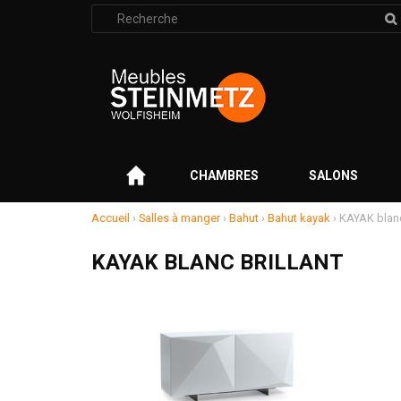
Rechercher
:
–
CHAMBRES
SALONS
Accueil
›
Salles à manger
›
Bahut
›
Bahut kayak
›
KAYAK blanc
KAYAK BLANC BRILLANT