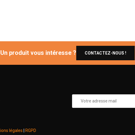
Un produit vous intéresse ?
CONTACTEZ-NOUS !
0
ions légales
|
RGPD