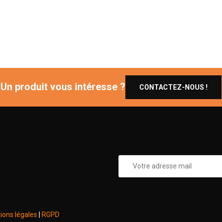
Un produit vous intéresse ?
CONTACTEZ-NOUS !
0
ions légales
|
RGPD