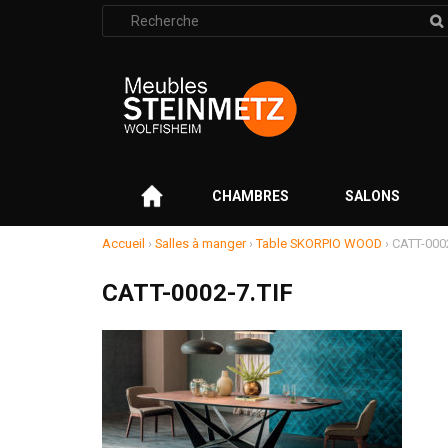
Rechercher
:
–
CHAMBRES
SALONS
Accueil
›
Salles à manger
›
Table SKORPIO WOOD
›
CATT-0002
CATT-0002-7.TIF