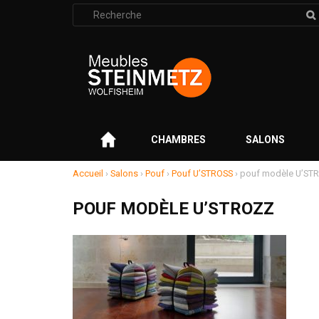
Rechercher
:
–
CHAMBRES
SALONS
Accueil
›
Salons
›
Pouf
›
Pouf U’STROSS
›
pouf modèle U’S
POUF MODÈLE U’STROZZ