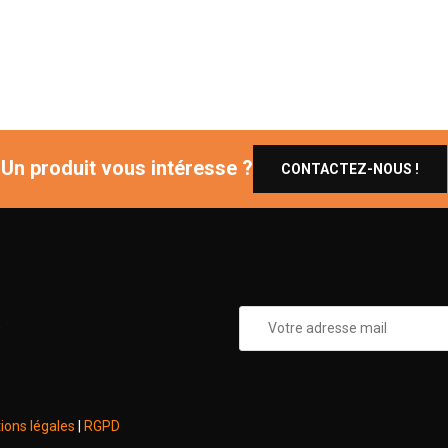
Un produit vous intéresse ?
CONTACTEZ-NOUS !
0
ions légales
|
RGPD