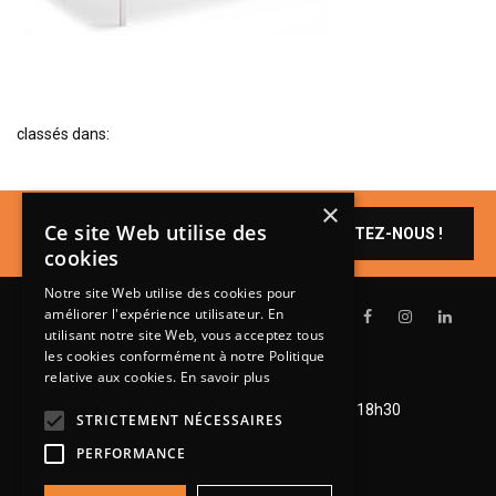
BIBLIOTHÈQUE
TABLE BASSE
FAUTEUILS
classés dans:
CANAPÉS
SALLES À MANGER
×
CHAISES
Un produit vous
Ce site Web utilise des
CONTACTEZ-NOUS !
intéresse ?
TABLES
cookies
BAHUT
Notre site Web utilise des cookies pour
améliorer l'expérience utilisateur. En
LITERIE
utilisant notre site Web, vous acceptez tous
les cookies conformément à notre Politique
CONVERTIBLE
relative aux cookies.
En savoir plus
Lundi de 14h à 18h30
MATELAS
Mardi à vendredi de 9h à 12h et de 14h à 18h30
STRICTEMENT NÉCESSAIRES
Samedi de 9h à 12h et de 14h à 18h
LITS RELEVABLES
PERFORMANCE
CADRES DE LIT