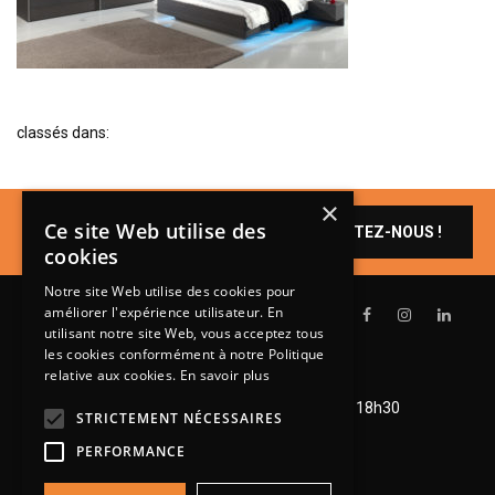
BIBLIOTHÈQUE
TABLE BASSE
FAUTEUILS
classés dans:
CANAPÉS
SALLES À MANGER
×
CHAISES
Un produit vous
Ce site Web utilise des
CONTACTEZ-NOUS !
intéresse ?
TABLES
cookies
BAHUT
Notre site Web utilise des cookies pour
améliorer l'expérience utilisateur. En
LITERIE
utilisant notre site Web, vous acceptez tous
les cookies conformément à notre Politique
CONVERTIBLE
relative aux cookies.
En savoir plus
Lundi de 14h à 18h30
MATELAS
Mardi à vendredi de 9h à 12h et de 14h à 18h30
STRICTEMENT NÉCESSAIRES
Samedi de 9h à 12h et de 14h à 18h
LITS RELEVABLES
PERFORMANCE
CADRES DE LIT