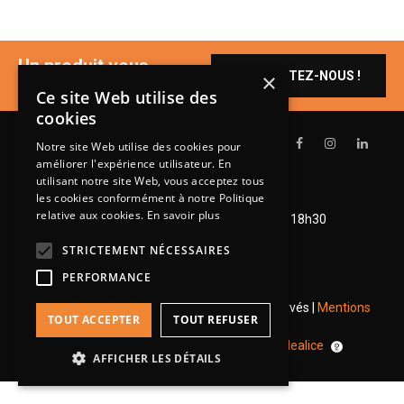
BIBLIOTHÈQUE
TABLE BASSE
Un produit vous
CONTACTEZ-NOUS !
×
FAUTEUILS
intéresse ?
Ce site Web utilise des
CANAPÉS
cookies
SALLES À MANGER
Notre site Web utilise des cookies pour
améliorer l'expérience utilisateur. En
CHAISES
utilisant notre site Web, vous acceptez tous
les cookies conformément à notre Politique
Lundi de 14h à 18h30
TABLES
relative aux cookies.
En savoir plus
Mardi à vendredi de 9h à 12h et de 14h à 18h30
BAHUT
Samedi de 9h à 12h et de 14h à 18h
STRICTEMENT NÉCESSAIRES
LITERIE
PERFORMANCE
CONVERTIBLE
© 2026 Groupe Steinmetz - Tous droits réservés |
Mentions
TOUT ACCEPTER
TOUT REFUSER
MATELAS
légales
|
RGPD
Une réalisation
pour
Idealice
LITS RELEVABLES
AFFICHER LES DÉTAILS
CADRES DE LIT